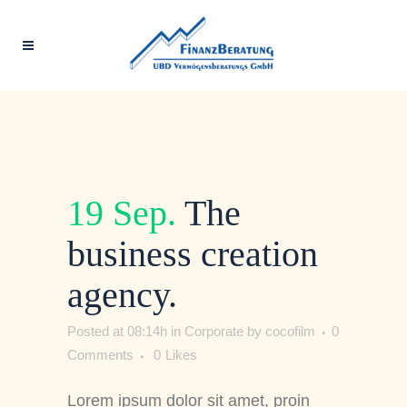
19 Sep.
The
business creation
agency.
Posted at 08:14h
in
Corporate
by
cocofilm
0
Comments
0
Likes
Lorem ipsum dolor sit amet, proin