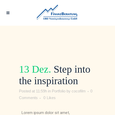
13 Dez.
Step into
the inspiration
Posted at 11:59h
in
Portfolio
by
cocofilm
0
Comments
0
Likes
Lorem ipsum dolor sit amet,