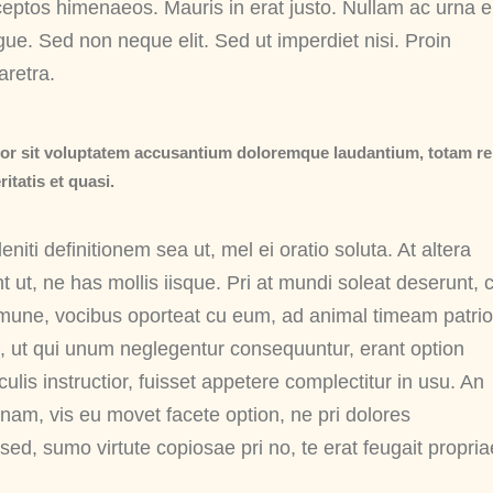
nceptos himenaeos. Mauris in erat justo. Nullam ac urna 
ue. Sed non neque elit. Sed ut imperdiet nisi. Proin
retra.
rror sit voluptatem accusantium doloremque laudantium, totam r
itatis et quasi.
eniti definitionem sea ut, mel ei oratio soluta. At altera
 ut, ne has mollis iisque. Pri at mundi soleat deserunt,
mmune, vocibus oporteat cu eum, ad animal timeam patri
 ut qui unum neglegentur consequuntur, erant option
lis instructior, fuisset appetere complectitur in usu. An
t nam, vis eu movet facete option, ne pri dolores
sed, sumo virtute copiosae pri no, te erat feugait propria