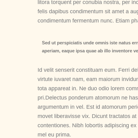
litora torquent per conubia nostra, per i
felis dapibus condimentum sit amet a aug
condimentum fermentum nunc. Etiam pha
Sed ut perspiciatis unde omnis iste natus e
aperiam, eaque ipsa quae ab illo inventore ver
Id velit senserit constituam eum. Ferri del
virtute iuvaret nam, eam maiorum invidunt
tota appareat in. Ne duo odio lorem co
pri.Delectus ponderum atomorum ne has,
argumentum in vel. Est id atomorum pericu
movet liberavisse vix. Dicunt tractatos a
contentiones. Nibh lobortis adipiscing ex 
mel eu prima.