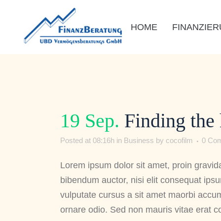
HOME
FINANZIE
19 Sep.
Finding the 
Posted at 08:16h
in
Business
by
cocofilm
0 Co
Lorem ipsum dolor sit amet, proin gravida 
bibendum auctor, nisi elit consequat ipsum
vulputate cursus a sit amet maorbi accum
ornare odio. Sed non mauris vitae erat co