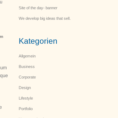
eu
Site of the day- banner
We develop big ideas that sell.
em
Kategorien
Allgemein
Business
 cum
oque
Corporate
Design
Lifestyle
e
Portfolio