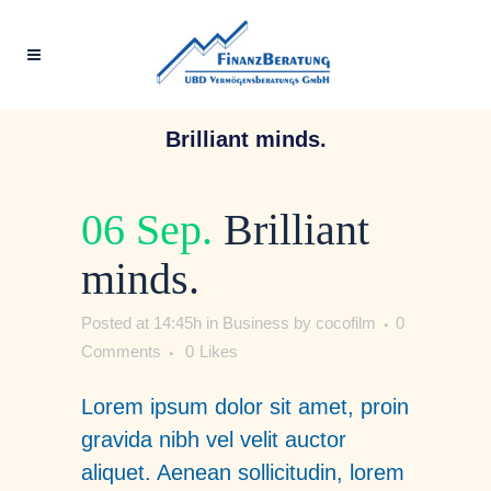
Brilliant minds.
06 Sep.
Brilliant
minds.
Posted at 14:45h
in
Business
by
cocofilm
0
Comments
0
Likes
Lorem ipsum dolor sit amet, proin
gravida nibh vel velit auctor
aliquet. Aenean sollicitudin, lorem